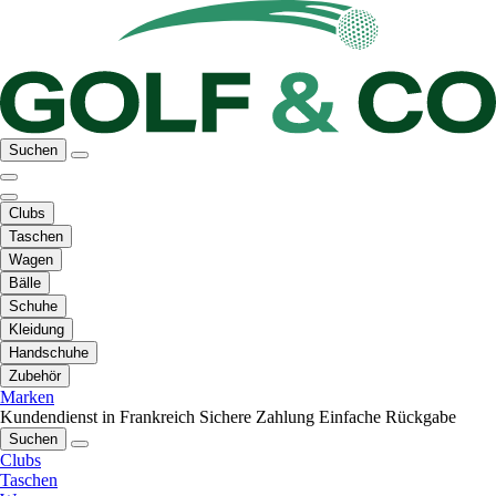
Suchen
Clubs
Taschen
Wagen
Bälle
Schuhe
Kleidung
Handschuhe
Zubehör
Marken
Kundendienst in Frankreich
Sichere Zahlung
Einfache Rückgabe
Suchen
Clubs
Taschen