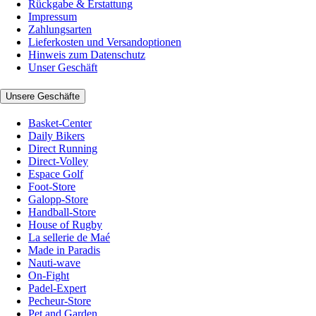
Rückgabe & Erstattung
Impressum
Zahlungsarten
Lieferkosten und Versandoptionen
Hinweis zum Datenschutz
Unser Geschäft
Unsere Geschäfte
Basket-Center
Daily Bikers
Direct Running
Direct-Volley
Espace Golf
Foot-Store
Galopp-Store
Handball-Store
House of Rugby
La sellerie de Maé
Made in Paradis
Nauti-wave
On-Fight
Padel-Expert
Pecheur-Store
Pet and Garden