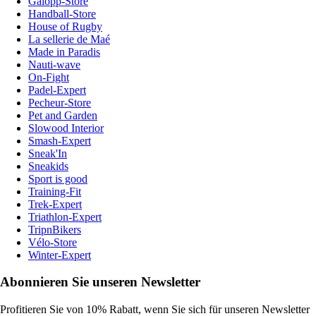
Galopp-Store
Handball-Store
House of Rugby
La sellerie de Maé
Made in Paradis
Nauti-wave
On-Fight
Padel-Expert
Pecheur-Store
Pet and Garden
Slowood Interior
Smash-Expert
Sneak'In
Sneakids
Sport is good
Training-Fit
Trek-Expert
Triathlon-Expert
TripnBikers
Vélo-Store
Winter-Expert
Abonnieren Sie unseren Newsletter
Profitieren Sie von 10% Rabatt, wenn Sie sich für unseren Newsletter