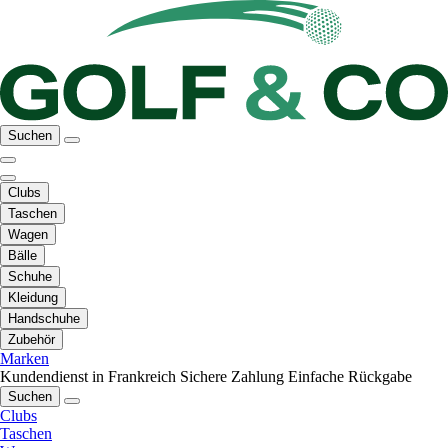
Suchen
Clubs
Taschen
Wagen
Bälle
Schuhe
Kleidung
Handschuhe
Zubehör
Marken
Kundendienst in Frankreich
Sichere Zahlung
Einfache Rückgabe
Suchen
Clubs
Taschen