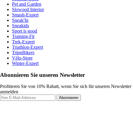
Pet and Garden
Slowood Interior
Smash-Expert
Sneak'In
Sneakids
Sport is good
Training-Fit
Trek-Expert
Triathlon-Expert
TripnBikers
Vélo-Store
Winter-Expert
Abonnieren Sie unseren Newsletter
Profitieren Sie von 10% Rabatt, wenn Sie sich für unseren Newsletter
anmelden
Abonnieren