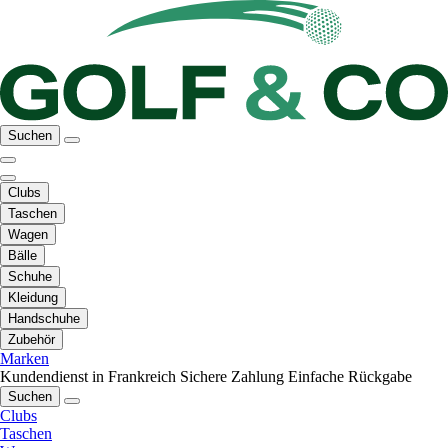
Suchen
Clubs
Taschen
Wagen
Bälle
Schuhe
Kleidung
Handschuhe
Zubehör
Marken
Kundendienst in Frankreich
Sichere Zahlung
Einfache Rückgabe
Suchen
Clubs
Taschen