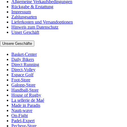
Allgemeine Verkaufsbedingungen
Rückgabe & Erstattung
Impressum
Zahlungsarten
Lieferkosten und Versandoptionen
Hinweis zum Datenschutz
Unser Geschäft
Unsere Geschäfte
Basket-Center
Daily Bikers
Direct Running
Direct-Volley
Espace Golf
Foot-Store
Galopp-Store
Handball-Store
House of Rugby
La sellerie de Maé
Made in Paradis
Nauti-wave
On-Fight
Padel-Expert
Pecheur-Store