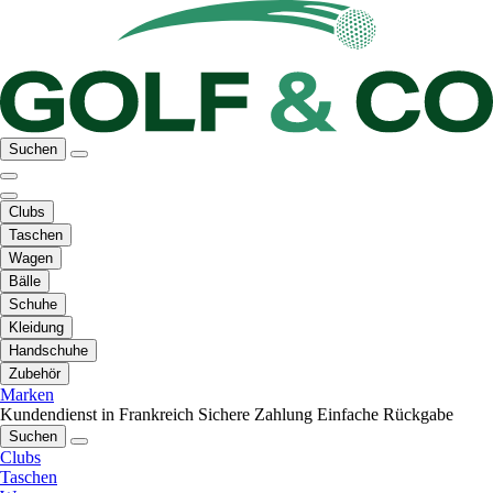
Suchen
Clubs
Taschen
Wagen
Bälle
Schuhe
Kleidung
Handschuhe
Zubehör
Marken
Kundendienst in Frankreich
Sichere Zahlung
Einfache Rückgabe
Suchen
Clubs
Taschen