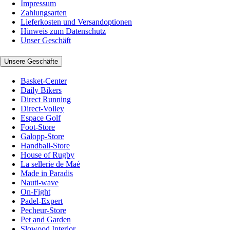
Impressum
Zahlungsarten
Lieferkosten und Versandoptionen
Hinweis zum Datenschutz
Unser Geschäft
Unsere Geschäfte
Basket-Center
Daily Bikers
Direct Running
Direct-Volley
Espace Golf
Foot-Store
Galopp-Store
Handball-Store
House of Rugby
La sellerie de Maé
Made in Paradis
Nauti-wave
On-Fight
Padel-Expert
Pecheur-Store
Pet and Garden
Slowood Interior