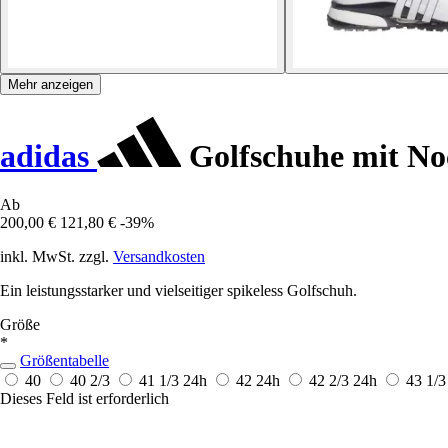
Mehr anzeigen
adidas
Golfschuhe mit No
Ab
200,00 €
121,80 €
-39%
inkl. MwSt. zzgl.
Versandkosten
Ein leistungsstarker und vielseitiger spikeless Golfschuh.
Größe
*
Größentabelle
40
40 2/3
41 1/3
24h
42
24h
42 2/3
24h
43 1/
Dieses Feld ist erforderlich