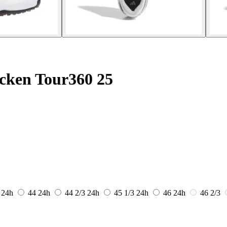
cken Tour360 25
3
24h
44
24h
44 2/3
24h
45 1/3
24h
46
24h
46 2/3