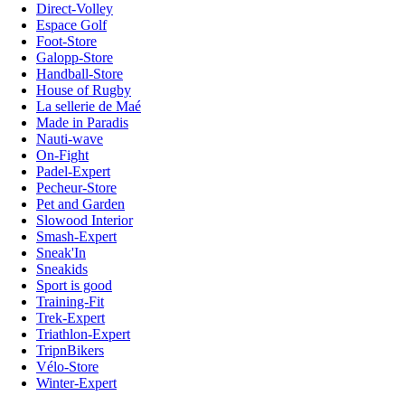
Direct-Volley
Espace Golf
Foot-Store
Galopp-Store
Handball-Store
House of Rugby
La sellerie de Maé
Made in Paradis
Nauti-wave
On-Fight
Padel-Expert
Pecheur-Store
Pet and Garden
Slowood Interior
Smash-Expert
Sneak'In
Sneakids
Sport is good
Training-Fit
Trek-Expert
Triathlon-Expert
TripnBikers
Vélo-Store
Winter-Expert