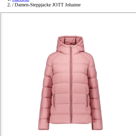
/
Damen-Steppjacke JOTT Johanne