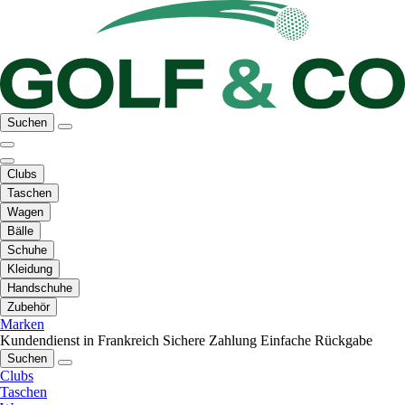
Suchen
Clubs
Taschen
Wagen
Bälle
Schuhe
Kleidung
Handschuhe
Zubehör
Marken
Kundendienst in Frankreich
Sichere Zahlung
Einfache Rückgabe
Suchen
Clubs
Taschen