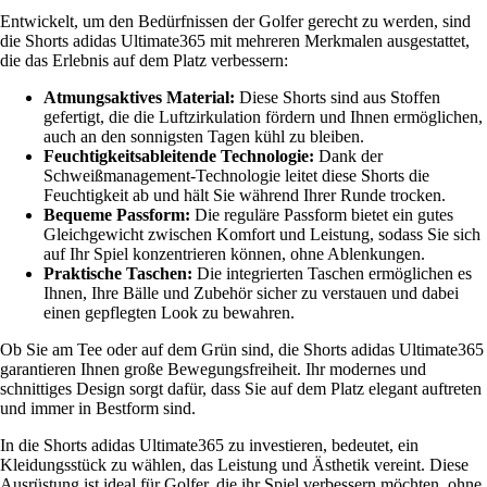
Entwickelt, um den Bedürfnissen der Golfer gerecht zu werden, sind
die Shorts adidas Ultimate365 mit mehreren Merkmalen ausgestattet,
die das Erlebnis auf dem Platz verbessern:
Atmungsaktives Material:
Diese Shorts sind aus Stoffen
gefertigt, die die Luftzirkulation fördern und Ihnen ermöglichen,
auch an den sonnigsten Tagen kühl zu bleiben.
Feuchtigkeitsableitende Technologie:
Dank der
Schweißmanagement-Technologie leitet diese Shorts die
Feuchtigkeit ab und hält Sie während Ihrer Runde trocken.
Bequeme Passform:
Die reguläre Passform bietet ein gutes
Gleichgewicht zwischen Komfort und Leistung, sodass Sie sich
auf Ihr Spiel konzentrieren können, ohne Ablenkungen.
Praktische Taschen:
Die integrierten Taschen ermöglichen es
Ihnen, Ihre Bälle und Zubehör sicher zu verstauen und dabei
einen gepflegten Look zu bewahren.
Ob Sie am Tee oder auf dem Grün sind, die Shorts adidas Ultimate365
garantieren Ihnen große Bewegungsfreiheit. Ihr modernes und
schnittiges Design sorgt dafür, dass Sie auf dem Platz elegant auftreten
und immer in Bestform sind.
In die Shorts adidas Ultimate365 zu investieren, bedeutet, ein
Kleidungsstück zu wählen, das Leistung und Ästhetik vereint. Diese
Ausrüstung ist ideal für Golfer, die ihr Spiel verbessern möchten, ohne