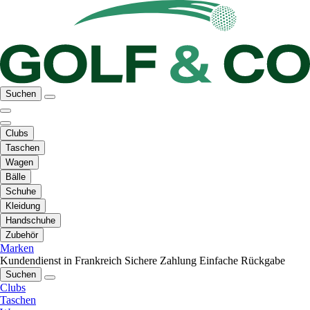
Suchen
Clubs
Taschen
Wagen
Bälle
Schuhe
Kleidung
Handschuhe
Zubehör
Marken
Kundendienst in Frankreich
Sichere Zahlung
Einfache Rückgabe
Suchen
Clubs
Taschen