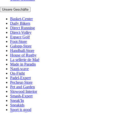
Unsere Geschäfte
Basket-Center
Daily Bikers
Direct Running
Direct-Volley
Espace Golf
Foot-Store
Galopp-Store
Handball-Store
House of Rugby
La sellerie de Maé
Made in Paradis
Nauti-wave
On-Fight
Padel-Expert
Pecheur-Store
Pet and Garden
Slowood Interior
Smash-Expert
Sneak'In
Sneakids
Sport is good