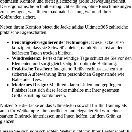
optimalen Komfort und bietet gleichzeitig große Bewegungsfreiheit.
Der ergonomische Schnitt ermöglicht es Ihnen, ohne Einschränkungen
zu schwingen, was Ihnen maximale Leistung während Ihrer
Golfrunden sichert.
Neben ihrem Komfort bietet die Jacke adidas Ultimate365 zahlreiche
praktische Eigenschaften:
Feuchtigkeitsregulierende Technologie:
Diese Jacke ist so
konzipiert, dass sie Schweiß ableitet, damit Sie selbst an den
heißesten Tagen trocken bleiben.
Windresistenz:
Perfekt für windige Tage schützt sie Sie vor den
Elementen und sorgt gleichzeitig für optimale Belüftung.
Praktische Taschen:
Integrierte Reißverschlusstaschen zur
sicheren Aufbewahrung Ihrer persönlichen Gegenstände wie
Bälle oder Tees.
Modernes Design:
Mit ihren klaren Linien und gepflegten
Finishes lässt sich diese Jacke mühelos mit Ihrer gesamten
Golfausrüstung kombinieren.
Nutzen Sie die Jacke adidas Ultimate365 sowohl für Ihr Training als
auch für Wettkämpfe. Ihr sportlicher und eleganter Stil wird einen
starken Eindruck hinterlassen und Ihnen helfen, auf dem Grün zu
glänzen.
Lassen Sie sich vom schlechten Wetter nicht von Ihrer Leidenschaft für