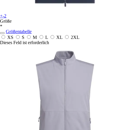
+-2
Größe
*
Größentabelle
XS
S
M
L
XL
2XL
Dieses Feld ist erforderlich