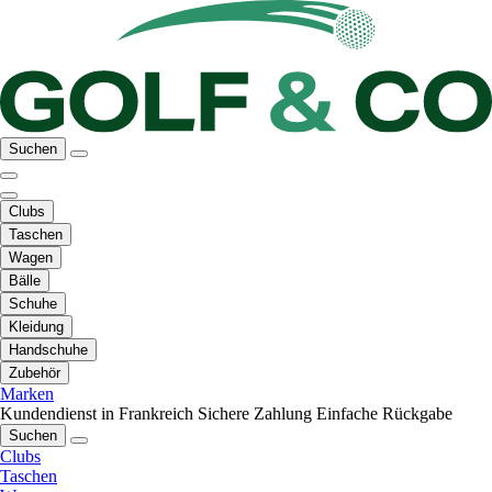
Suchen
Clubs
Taschen
Wagen
Bälle
Schuhe
Kleidung
Handschuhe
Zubehör
Marken
Kundendienst in Frankreich
Sichere Zahlung
Einfache Rückgabe
Suchen
Clubs
Taschen