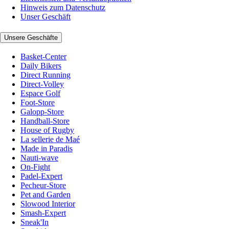
Hinweis zum Datenschutz
Unser Geschäft
Unsere Geschäfte
Basket-Center
Daily Bikers
Direct Running
Direct-Volley
Espace Golf
Foot-Store
Galopp-Store
Handball-Store
House of Rugby
La sellerie de Maé
Made in Paradis
Nauti-wave
On-Fight
Padel-Expert
Pecheur-Store
Pet and Garden
Slowood Interior
Smash-Expert
Sneak'In