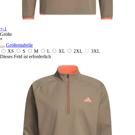
+-1
Größe
*
Größentabelle
XS
S
M
L
XL
2XL
3XL
Dieses Feld ist erforderlich