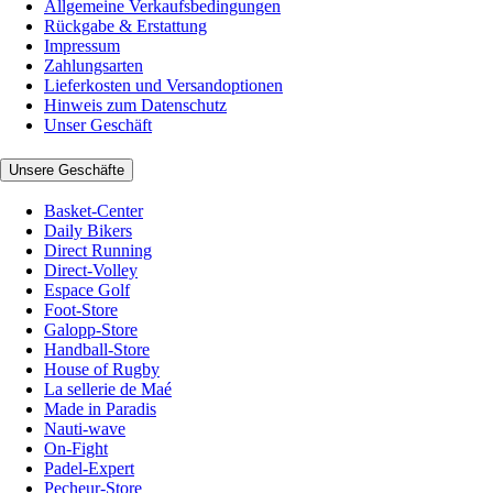
Allgemeine Verkaufsbedingungen
Rückgabe & Erstattung
Impressum
Zahlungsarten
Lieferkosten und Versandoptionen
Hinweis zum Datenschutz
Unser Geschäft
Unsere Geschäfte
Basket-Center
Daily Bikers
Direct Running
Direct-Volley
Espace Golf
Foot-Store
Galopp-Store
Handball-Store
House of Rugby
La sellerie de Maé
Made in Paradis
Nauti-wave
On-Fight
Padel-Expert
Pecheur-Store