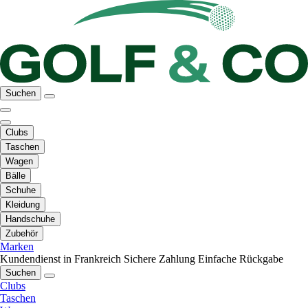
Suchen
Clubs
Taschen
Wagen
Bälle
Schuhe
Kleidung
Handschuhe
Zubehör
Marken
Kundendienst in Frankreich
Sichere Zahlung
Einfache Rückgabe
Suchen
Clubs
Taschen