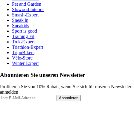
Pet and Garden
Slowood Interior
Smash-Expert
Sneak'In
Sneakids
Sport is good
Training-Fit
Trek-Expert
Triathlon-Expert
TripnBikers
Vélo-Store
Winter-Expert
Abonnieren Sie unseren Newsletter
Profitieren Sie von 10% Rabatt, wenn Sie sich für unseren Newsletter
anmelden
Abonnieren