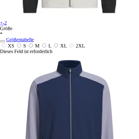
+-2
Größe
*
Größentabelle
XS
S
M
L
XL
2XL
Dieses Feld ist erforderlich