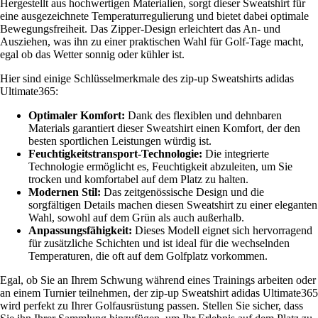
Hergestellt aus hochwertigen Materialien, sorgt dieser Sweatshirt für
eine ausgezeichnete Temperaturregulierung und bietet dabei optimale
Bewegungsfreiheit. Das Zipper-Design erleichtert das An- und
Ausziehen, was ihn zu einer praktischen Wahl für Golf-Tage macht,
egal ob das Wetter sonnig oder kühler ist.
Hier sind einige Schlüsselmerkmale des zip-up Sweatshirts adidas
Ultimate365:
Optimaler Komfort:
Dank des flexiblen und dehnbaren
Materials garantiert dieser Sweatshirt einen Komfort, der den
besten sportlichen Leistungen würdig ist.
Feuchtigkeitstransport-Technologie:
Die integrierte
Technologie ermöglicht es, Feuchtigkeit abzuleiten, um Sie
trocken und komfortabel auf dem Platz zu halten.
Modernen Stil:
Das zeitgenössische Design und die
sorgfältigen Details machen diesen Sweatshirt zu einer eleganten
Wahl, sowohl auf dem Grün als auch außerhalb.
Anpassungsfähigkeit:
Dieses Modell eignet sich hervorragend
für zusätzliche Schichten und ist ideal für die wechselnden
Temperaturen, die oft auf dem Golfplatz vorkommen.
Egal, ob Sie an Ihrem Schwung während eines Trainings arbeiten oder
an einem Turnier teilnehmen, der zip-up Sweatshirt adidas Ultimate365
wird perfekt zu Ihrer Golfausrüstung passen. Stellen Sie sicher, dass