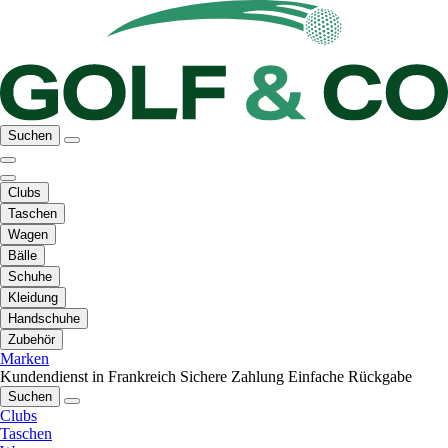
Suchen
Clubs
Taschen
Wagen
Bälle
Schuhe
Kleidung
Handschuhe
Zubehör
Marken
Kundendienst in Frankreich
Sichere Zahlung
Einfache Rückgabe
Suchen
Clubs
Taschen