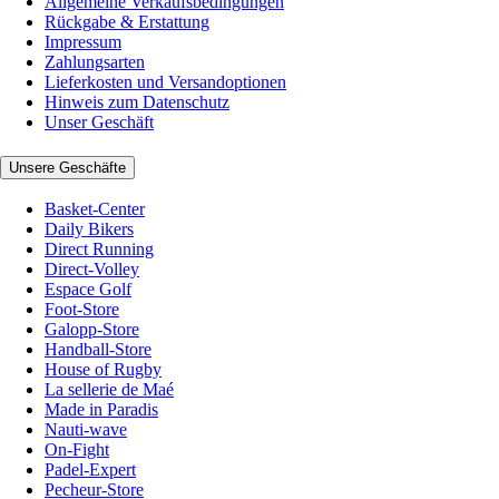
Allgemeine Verkaufsbedingungen
Rückgabe & Erstattung
Impressum
Zahlungsarten
Lieferkosten und Versandoptionen
Hinweis zum Datenschutz
Unser Geschäft
Unsere Geschäfte
Basket-Center
Daily Bikers
Direct Running
Direct-Volley
Espace Golf
Foot-Store
Galopp-Store
Handball-Store
House of Rugby
La sellerie de Maé
Made in Paradis
Nauti-wave
On-Fight
Padel-Expert
Pecheur-Store