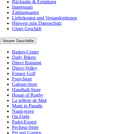
Rückgabe & Erstattung
Impressum
Zahlungsarten
Lieferkosten und Versandoptionen
Hinweis zum Datenschutz
Unser Geschäft
Unsere Geschäfte
Basket-Center
Daily Bikers
Direct Running
Direct-Volley
Espace Golf
Foot-Store
Galopp-Store
Handball-Store
House of Rugby
La sellerie de Maé
Made in Paradis
Nauti-wave
On-Fight
Padel-Expert
Pecheur-Store
Pet and Garden