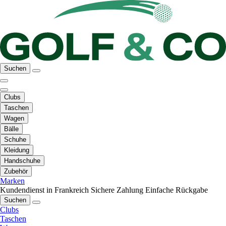
Suchen
Clubs
Taschen
Wagen
Bälle
Schuhe
Kleidung
Handschuhe
Zubehör
Marken
Kundendienst in Frankreich
Sichere Zahlung
Einfache Rückgabe
Suchen
Clubs
Taschen