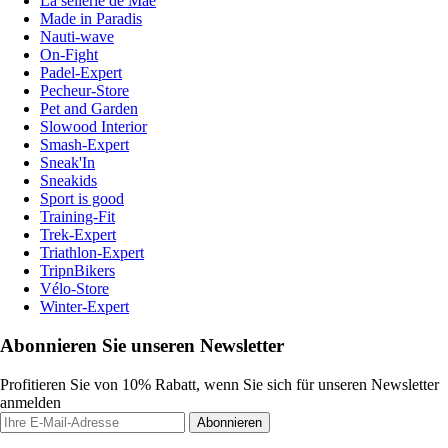
La sellerie de Maé
Made in Paradis
Nauti-wave
On-Fight
Padel-Expert
Pecheur-Store
Pet and Garden
Slowood Interior
Smash-Expert
Sneak'In
Sneakids
Sport is good
Training-Fit
Trek-Expert
Triathlon-Expert
TripnBikers
Vélo-Store
Winter-Expert
Abonnieren Sie unseren Newsletter
Profitieren Sie von 10% Rabatt, wenn Sie sich für unseren Newsletter
anmelden
Abonnieren