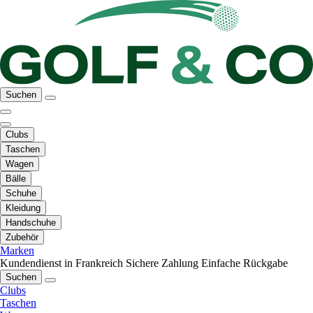
Suchen
Clubs
Taschen
Wagen
Bälle
Schuhe
Kleidung
Handschuhe
Zubehör
Marken
Kundendienst in Frankreich
Sichere Zahlung
Einfache Rückgabe
Suchen
Clubs
Taschen