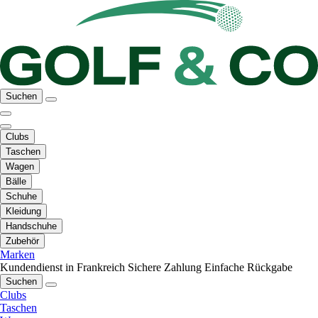
Suchen
Clubs
Taschen
Wagen
Bälle
Schuhe
Kleidung
Handschuhe
Zubehör
Marken
Kundendienst in Frankreich
Sichere Zahlung
Einfache Rückgabe
Suchen
Clubs
Taschen