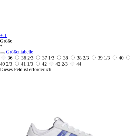
+-1
Größe
*
Größentabelle
36
36 2/3
37 1/3
38
38 2/3
39 1/3
40
40 2/3
41 1/3
42
42 2/3
44
Dieses Feld ist erforderlich