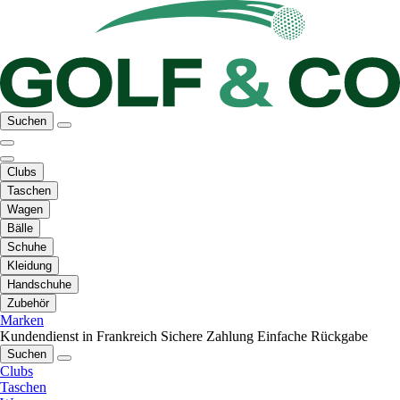
Suchen
Clubs
Taschen
Wagen
Bälle
Schuhe
Kleidung
Handschuhe
Zubehör
Marken
Kundendienst in Frankreich
Sichere Zahlung
Einfache Rückgabe
Suchen
Clubs
Taschen