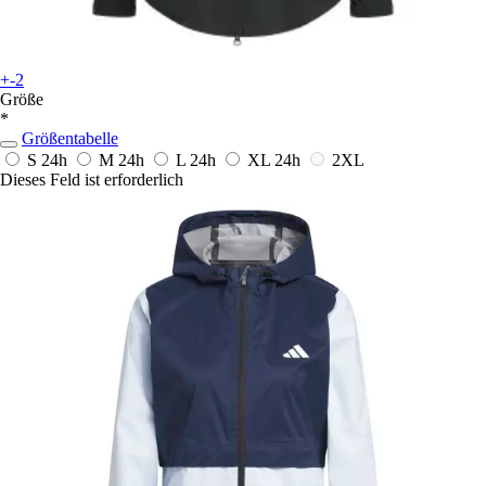
+-2
Größe
*
Größentabelle
S
24h
M
24h
L
24h
XL
24h
2XL
Dieses Feld ist erforderlich