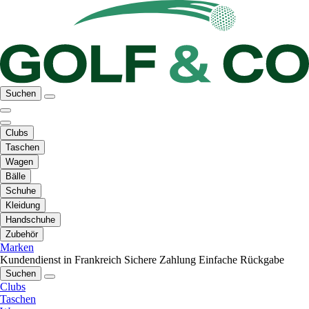
Suchen
Clubs
Taschen
Wagen
Bälle
Schuhe
Kleidung
Handschuhe
Zubehör
Marken
Kundendienst in Frankreich
Sichere Zahlung
Einfache Rückgabe
Suchen
Clubs
Taschen