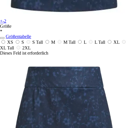
+-2
Größe
*
Größentabelle
XS
S
S Tall
M
M Tall
L
L Tall
XL
XL Tall
2XL
Dieses Feld ist erforderlich