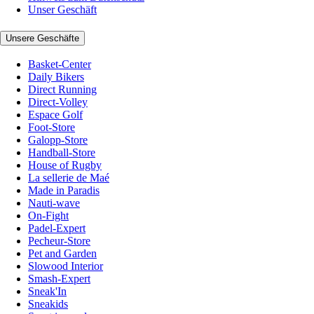
Unser Geschäft
Unsere Geschäfte
Basket-Center
Daily Bikers
Direct Running
Direct-Volley
Espace Golf
Foot-Store
Galopp-Store
Handball-Store
House of Rugby
La sellerie de Maé
Made in Paradis
Nauti-wave
On-Fight
Padel-Expert
Pecheur-Store
Pet and Garden
Slowood Interior
Smash-Expert
Sneak'In
Sneakids