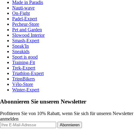
Made in Paradis
Nauti-wave
On-Fight
Padel-Expert
Pecheur-Store
Pet and Garden
Slowood Interior
Smash-Expert
Sneak'In
Sneakids
Sport is good
Training-Fit
Trek-Expert
Triathlon-Expert
TripnBikers
Vélo-Store
Winter-Expert
Abonnieren Sie unseren Newsletter
Profitieren Sie von 10% Rabatt, wenn Sie sich für unseren Newsletter
anmelden
Abonnieren