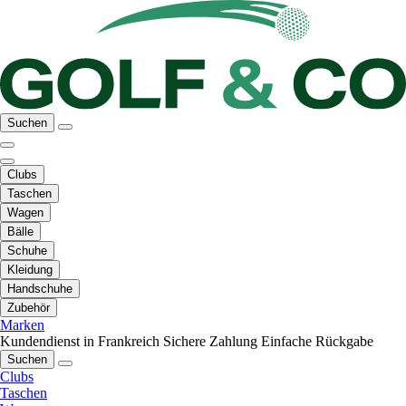
Suchen
Clubs
Taschen
Wagen
Bälle
Schuhe
Kleidung
Handschuhe
Zubehör
Marken
Kundendienst in Frankreich
Sichere Zahlung
Einfache Rückgabe
Suchen
Clubs
Taschen