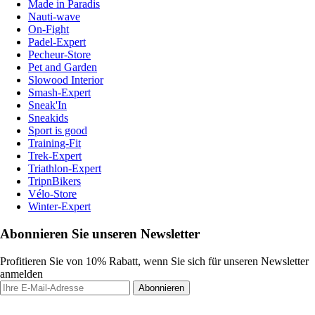
Made in Paradis
Nauti-wave
On-Fight
Padel-Expert
Pecheur-Store
Pet and Garden
Slowood Interior
Smash-Expert
Sneak'In
Sneakids
Sport is good
Training-Fit
Trek-Expert
Triathlon-Expert
TripnBikers
Vélo-Store
Winter-Expert
Abonnieren Sie unseren Newsletter
Profitieren Sie von 10% Rabatt, wenn Sie sich für unseren Newsletter
anmelden
Abonnieren