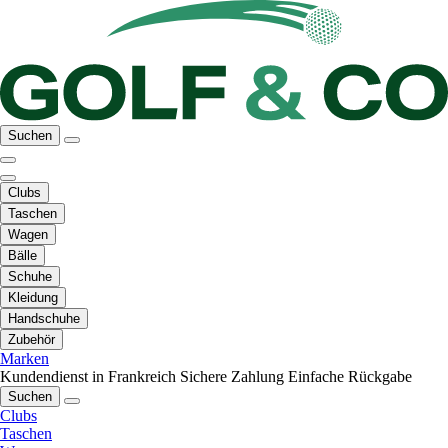
Suchen
Clubs
Taschen
Wagen
Bälle
Schuhe
Kleidung
Handschuhe
Zubehör
Marken
Kundendienst in Frankreich
Sichere Zahlung
Einfache Rückgabe
Suchen
Clubs
Taschen