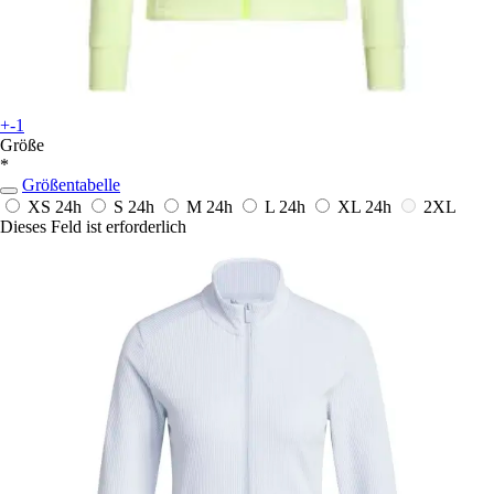
+-1
Größe
*
Größentabelle
XS
24h
S
24h
M
24h
L
24h
XL
24h
2XL
Dieses Feld ist erforderlich