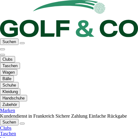
Suchen
Clubs
Taschen
Wagen
Bälle
Schuhe
Kleidung
Handschuhe
Zubehör
Marken
Kundendienst in Frankreich
Sichere Zahlung
Einfache Rückgabe
Suchen
Clubs
Taschen