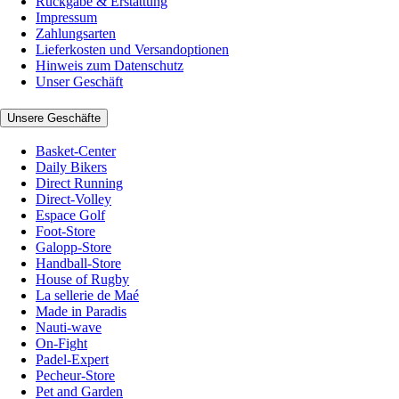
Rückgabe & Erstattung
Impressum
Zahlungsarten
Lieferkosten und Versandoptionen
Hinweis zum Datenschutz
Unser Geschäft
Unsere Geschäfte
Basket-Center
Daily Bikers
Direct Running
Direct-Volley
Espace Golf
Foot-Store
Galopp-Store
Handball-Store
House of Rugby
La sellerie de Maé
Made in Paradis
Nauti-wave
On-Fight
Padel-Expert
Pecheur-Store
Pet and Garden