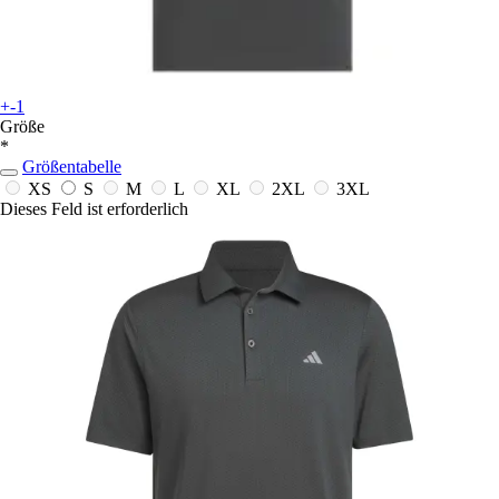
+-1
Größe
*
Größentabelle
XS
S
M
L
XL
2XL
3XL
Dieses Feld ist erforderlich