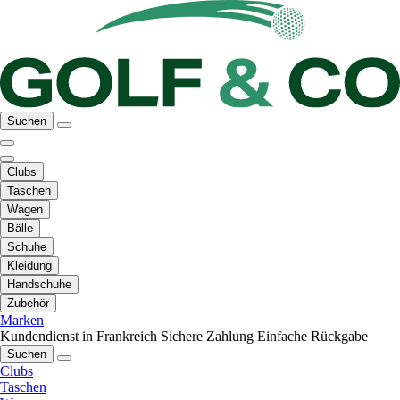
Suchen
Clubs
Taschen
Wagen
Bälle
Schuhe
Kleidung
Handschuhe
Zubehör
Marken
Kundendienst in Frankreich
Sichere Zahlung
Einfache Rückgabe
Suchen
Clubs
Taschen