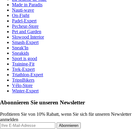
Made in Paradis
Nauti-wave
On-Fight
Padel-Expert
Pecheur-Store
Pet and Garden
Slowood Interior
Smash-Expert
Sneak'In
Sneakids
Sport is good
Training-Fit
Trek-Expert
Triathlon-Expert
TripnBikers
Vélo-Store
Winter-Expert
Abonnieren Sie unseren Newsletter
Profitieren Sie von 10% Rabatt, wenn Sie sich für unseren Newsletter
anmelden
Abonnieren