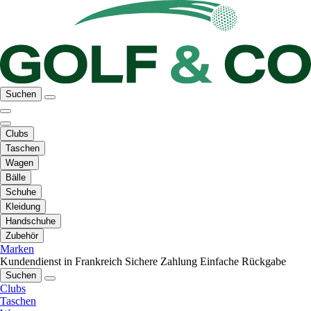
Suchen
Clubs
Taschen
Wagen
Bälle
Schuhe
Kleidung
Handschuhe
Zubehör
Marken
Kundendienst in Frankreich
Sichere Zahlung
Einfache Rückgabe
Suchen
Clubs
Taschen