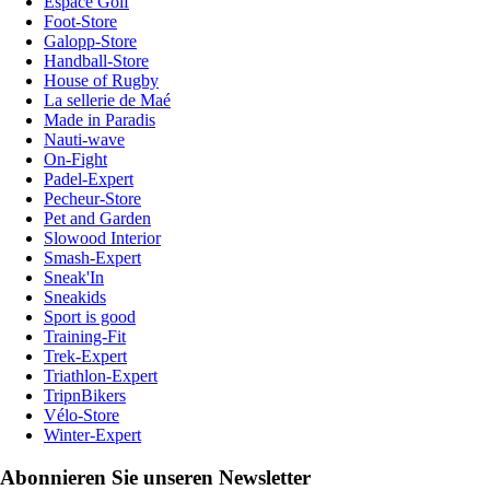
Espace Golf
Foot-Store
Galopp-Store
Handball-Store
House of Rugby
La sellerie de Maé
Made in Paradis
Nauti-wave
On-Fight
Padel-Expert
Pecheur-Store
Pet and Garden
Slowood Interior
Smash-Expert
Sneak'In
Sneakids
Sport is good
Training-Fit
Trek-Expert
Triathlon-Expert
TripnBikers
Vélo-Store
Winter-Expert
Abonnieren Sie unseren Newsletter