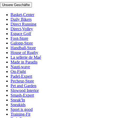
Unsere Geschäfte
Basket-Center
Daily Bikers
Direct Running
Direct-Volley
Espace Golf
Foot-Store
Galopp-Store
Handball-Store
House of Rugby
La sellerie de Maé
Made in Paradis
Nauti-wave
On-Fight
Padel-Expert
Pecheur-Store
Pet and Garden
Slowood Interior
Smash-Expert
Sneak'In
Sneakids
Sport is good
Training-Fit