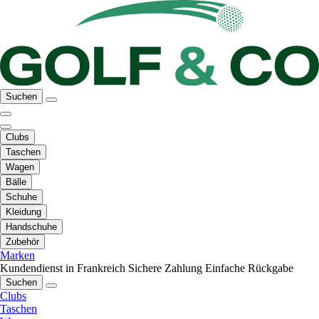
Suchen
Clubs
Taschen
Wagen
Bälle
Schuhe
Kleidung
Handschuhe
Zubehör
Marken
Kundendienst in Frankreich
Sichere Zahlung
Einfache Rückgabe
Suchen
Clubs
Taschen