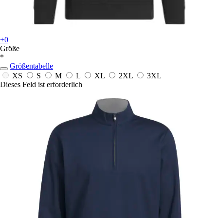
+0
Größe
*
Größentabelle
XS
S
M
L
XL
2XL
3XL
Dieses Feld ist erforderlich