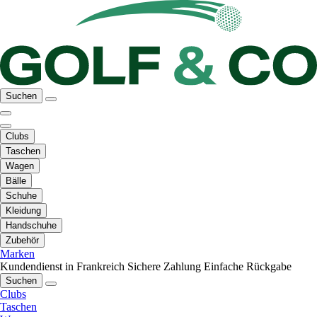
Suchen
Clubs
Taschen
Wagen
Bälle
Schuhe
Kleidung
Handschuhe
Zubehör
Marken
Kundendienst in Frankreich
Sichere Zahlung
Einfache Rückgabe
Suchen
Clubs
Taschen