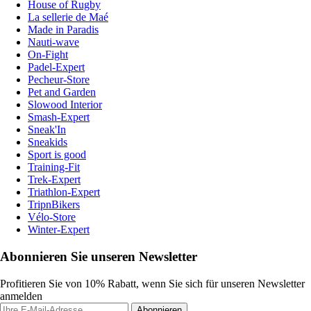
House of Rugby
La sellerie de Maé
Made in Paradis
Nauti-wave
On-Fight
Padel-Expert
Pecheur-Store
Pet and Garden
Slowood Interior
Smash-Expert
Sneak'In
Sneakids
Sport is good
Training-Fit
Trek-Expert
Triathlon-Expert
TripnBikers
Vélo-Store
Winter-Expert
Abonnieren Sie unseren Newsletter
Profitieren Sie von 10% Rabatt, wenn Sie sich für unseren Newsletter
anmelden
Abonnieren