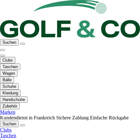
Suchen
Clubs
Taschen
Wagen
Bälle
Schuhe
Kleidung
Handschuhe
Zubehör
Marken
Kundendienst in Frankreich
Sichere Zahlung
Einfache Rückgabe
Suchen
Clubs
Taschen