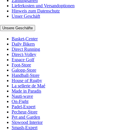
Zahlungsarten
Lieferkosten und Versandoptionen
Hinweis zum Datenschutz
Unser Geschäft
Unsere Geschäfte
Basket-Center
Daily Bikers
Direct Running
Direct-Volley
Espace Golf
Foot-Store
Galopp-Store
Handball-Store
House of Rugby
La sellerie de Maé
Made in Paradis
Nauti-wave
On-Fight
Padel-Expert
Pecheur-Store
Pet and Garden
Slowood Interior
Smash-Expert