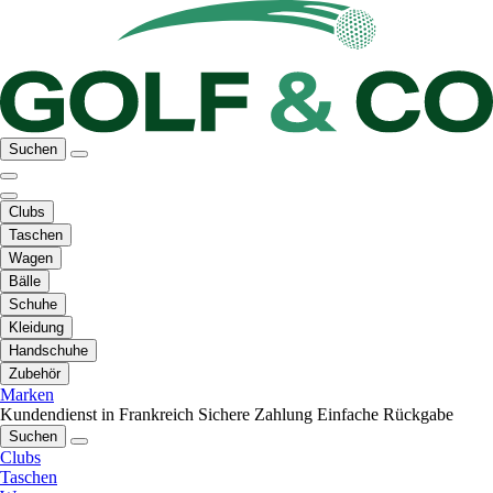
Suchen
Clubs
Taschen
Wagen
Bälle
Schuhe
Kleidung
Handschuhe
Zubehör
Marken
Kundendienst in Frankreich
Sichere Zahlung
Einfache Rückgabe
Suchen
Clubs
Taschen