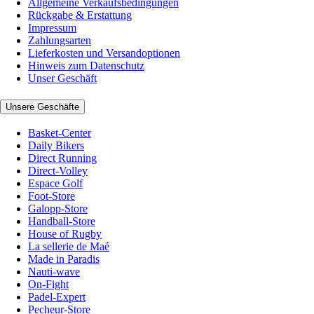
Allgemeine Verkaufsbedingungen
Rückgabe & Erstattung
Impressum
Zahlungsarten
Lieferkosten und Versandoptionen
Hinweis zum Datenschutz
Unser Geschäft
Unsere Geschäfte
Basket-Center
Daily Bikers
Direct Running
Direct-Volley
Espace Golf
Foot-Store
Galopp-Store
Handball-Store
House of Rugby
La sellerie de Maé
Made in Paradis
Nauti-wave
On-Fight
Padel-Expert
Pecheur-Store