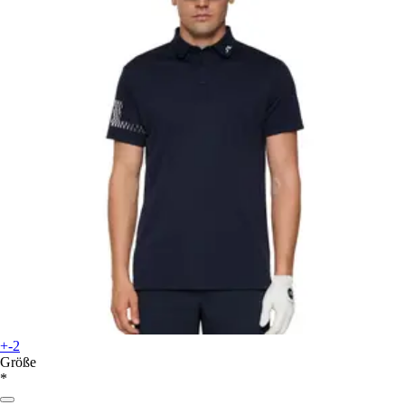
+-2
Größe
*