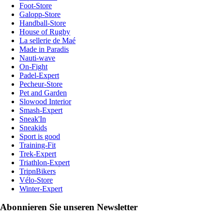
Foot-Store
Galopp-Store
Handball-Store
House of Rugby
La sellerie de Maé
Made in Paradis
Nauti-wave
On-Fight
Padel-Expert
Pecheur-Store
Pet and Garden
Slowood Interior
Smash-Expert
Sneak'In
Sneakids
Sport is good
Training-Fit
Trek-Expert
Triathlon-Expert
TripnBikers
Vélo-Store
Winter-Expert
Abonnieren Sie unseren Newsletter