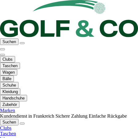
Suchen
Clubs
Taschen
Wagen
Bälle
Schuhe
Kleidung
Handschuhe
Zubehör
Marken
Kundendienst in Frankreich
Sichere Zahlung
Einfache Rückgabe
Suchen
Clubs
Taschen