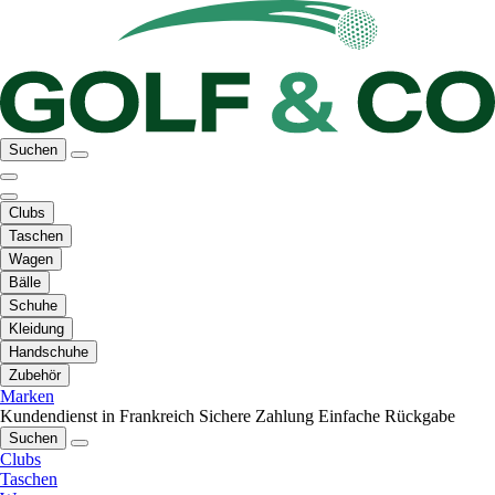
Suchen
Clubs
Taschen
Wagen
Bälle
Schuhe
Kleidung
Handschuhe
Zubehör
Marken
Kundendienst in Frankreich
Sichere Zahlung
Einfache Rückgabe
Suchen
Clubs
Taschen