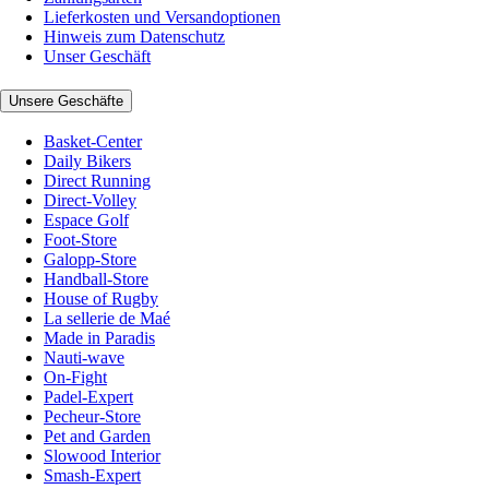
Lieferkosten und Versandoptionen
Hinweis zum Datenschutz
Unser Geschäft
Unsere Geschäfte
Basket-Center
Daily Bikers
Direct Running
Direct-Volley
Espace Golf
Foot-Store
Galopp-Store
Handball-Store
House of Rugby
La sellerie de Maé
Made in Paradis
Nauti-wave
On-Fight
Padel-Expert
Pecheur-Store
Pet and Garden
Slowood Interior
Smash-Expert