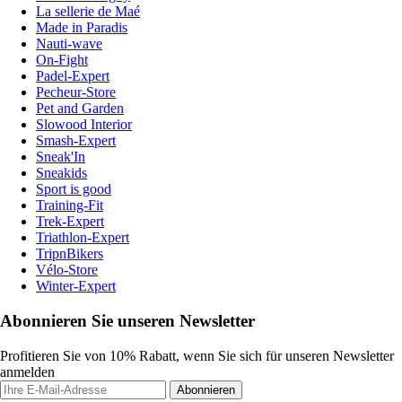
La sellerie de Maé
Made in Paradis
Nauti-wave
On-Fight
Padel-Expert
Pecheur-Store
Pet and Garden
Slowood Interior
Smash-Expert
Sneak'In
Sneakids
Sport is good
Training-Fit
Trek-Expert
Triathlon-Expert
TripnBikers
Vélo-Store
Winter-Expert
Abonnieren Sie unseren Newsletter
Profitieren Sie von 10% Rabatt, wenn Sie sich für unseren Newsletter
anmelden
Abonnieren