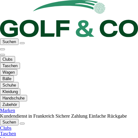
Suchen
Clubs
Taschen
Wagen
Bälle
Schuhe
Kleidung
Handschuhe
Zubehör
Marken
Kundendienst in Frankreich
Sichere Zahlung
Einfache Rückgabe
Suchen
Clubs
Taschen