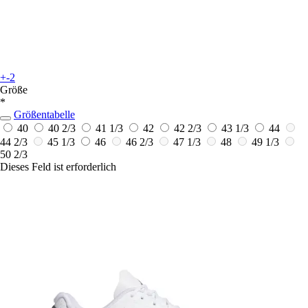
+-2
Größe
*
Größentabelle
40
40 2/3
41 1/3
42
42 2/3
43 1/3
44
44 2/3
45 1/3
46
46 2/3
47 1/3
48
49 1/3
50 2/3
Dieses Feld ist erforderlich