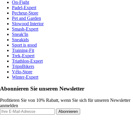
On-Fight
Padel-Expert
Pecheur-Store
Pet and Garden
Slowood Interior
Smash-Expert
Sneak'In
Sneakids
Sport is good
Training-Fit
Trek-Expert
Triathlon-Expert
TripnBikers
Vélo-Store
Winter-Expert
Abonnieren Sie unseren Newsletter
Profitieren Sie von 10% Rabatt, wenn Sie sich für unseren Newsletter
anmelden
Abonnieren