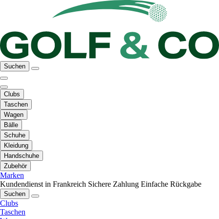
Suchen
Clubs
Taschen
Wagen
Bälle
Schuhe
Kleidung
Handschuhe
Zubehör
Marken
Kundendienst in Frankreich
Sichere Zahlung
Einfache Rückgabe
Suchen
Clubs
Taschen