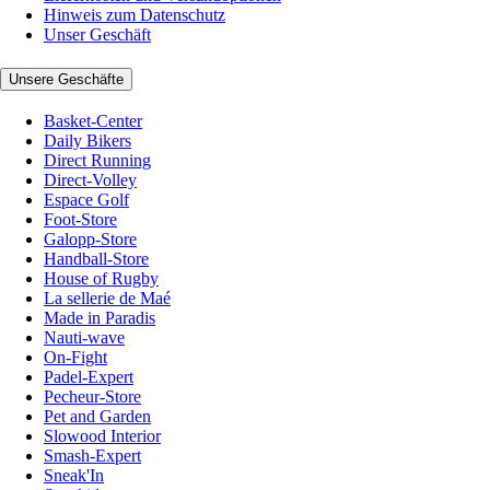
Hinweis zum Datenschutz
Unser Geschäft
Unsere Geschäfte
Basket-Center
Daily Bikers
Direct Running
Direct-Volley
Espace Golf
Foot-Store
Galopp-Store
Handball-Store
House of Rugby
La sellerie de Maé
Made in Paradis
Nauti-wave
On-Fight
Padel-Expert
Pecheur-Store
Pet and Garden
Slowood Interior
Smash-Expert
Sneak'In