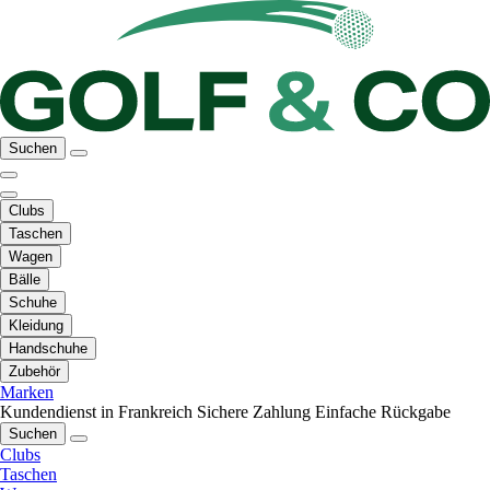
Suchen
Clubs
Taschen
Wagen
Bälle
Schuhe
Kleidung
Handschuhe
Zubehör
Marken
Kundendienst in Frankreich
Sichere Zahlung
Einfache Rückgabe
Suchen
Clubs
Taschen