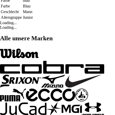
Farbe
blau
Farbe
Blau
Geschlecht
Mann
Altersgruppe
Junior
Loading...
Loading...
Alle unsere Marken