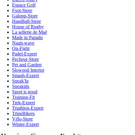
Espace Golf
Foot-Store
Galopp-Store
Handball-Store
House of Rugby
La sellerie de Maé
Made in Paradis
Nauti-wave
On-Fight
Padel-Expert
Pecheur-Store
Pet and Garden
Slowood Interior
Smash-Expert
Sneak'In
Sneakids
Sport is good
Training-Fit
Trek-Expert
Triathlon-Expert
TripnBikers
Vélo-Store
Winter-Expert