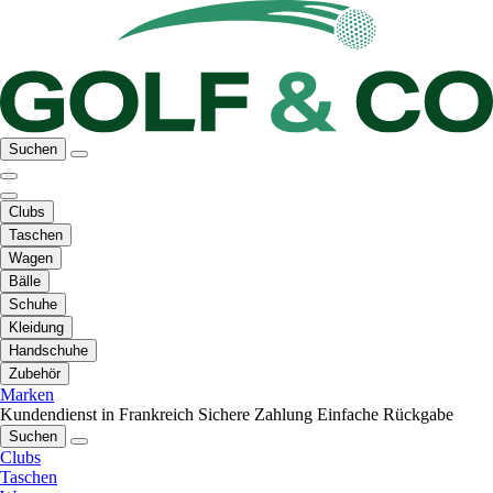
Suchen
Clubs
Taschen
Wagen
Bälle
Schuhe
Kleidung
Handschuhe
Zubehör
Marken
Kundendienst in Frankreich
Sichere Zahlung
Einfache Rückgabe
Suchen
Clubs
Taschen