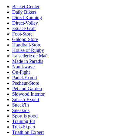
Basket-Center
Daily Bikers
Direct Running
Direct-Volley
Espace Golf
Foot-Store
Galopp-Store
Handball-Store
House of Rugby
La sellerie de Maé
Made in Paradis
Nauti-wave
On-Fight
Padel-Expert
Pecheur-Store
Pet and Garden
Slowood Interior
Smash-Expert
Sneak'In
Sneakids
Sport is good
Training-Fit
Trek-Expert
Triathlon-Expert