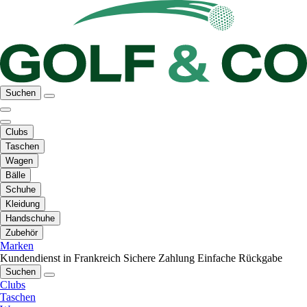
Suchen
Clubs
Taschen
Wagen
Bälle
Schuhe
Kleidung
Handschuhe
Zubehör
Marken
Kundendienst in Frankreich
Sichere Zahlung
Einfache Rückgabe
Suchen
Clubs
Taschen