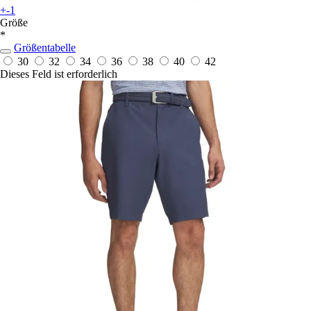
+-1
Größe
*
Größentabelle
30
32
34
36
38
40
42
Dieses Feld ist erforderlich