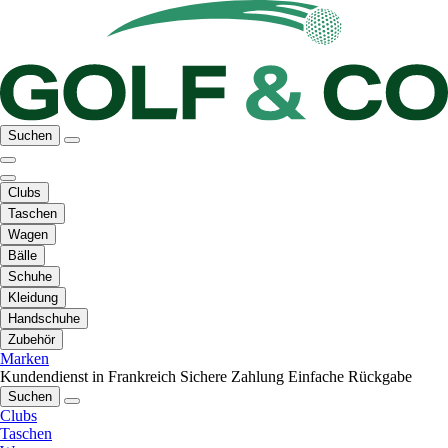
Suchen
Clubs
Taschen
Wagen
Bälle
Schuhe
Kleidung
Handschuhe
Zubehör
Marken
Kundendienst in Frankreich
Sichere Zahlung
Einfache Rückgabe
Suchen
Clubs
Taschen