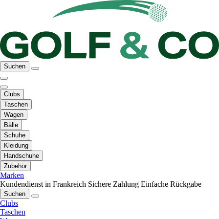
Suchen
Clubs
Taschen
Wagen
Bälle
Schuhe
Kleidung
Handschuhe
Zubehör
Marken
Kundendienst in Frankreich
Sichere Zahlung
Einfache Rückgabe
Suchen
Clubs
Taschen