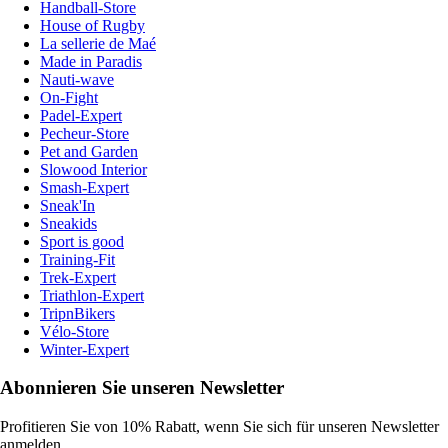
Handball-Store
House of Rugby
La sellerie de Maé
Made in Paradis
Nauti-wave
On-Fight
Padel-Expert
Pecheur-Store
Pet and Garden
Slowood Interior
Smash-Expert
Sneak'In
Sneakids
Sport is good
Training-Fit
Trek-Expert
Triathlon-Expert
TripnBikers
Vélo-Store
Winter-Expert
Abonnieren Sie unseren Newsletter
Profitieren Sie von 10% Rabatt, wenn Sie sich für unseren Newsletter
anmelden