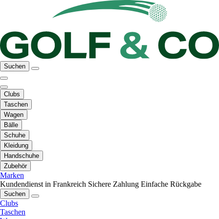
Suchen
Clubs
Taschen
Wagen
Bälle
Schuhe
Kleidung
Handschuhe
Zubehör
Marken
Kundendienst in Frankreich
Sichere Zahlung
Einfache Rückgabe
Suchen
Clubs
Taschen