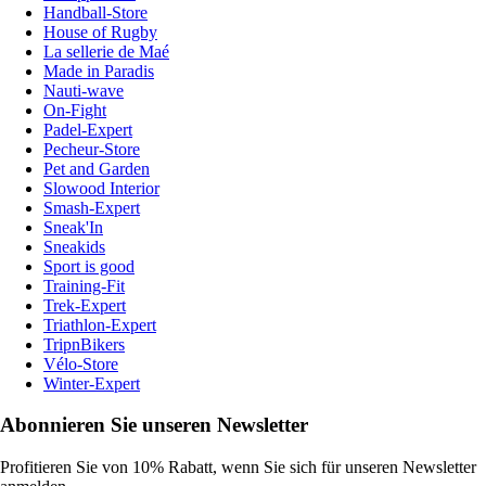
Handball-Store
House of Rugby
La sellerie de Maé
Made in Paradis
Nauti-wave
On-Fight
Padel-Expert
Pecheur-Store
Pet and Garden
Slowood Interior
Smash-Expert
Sneak'In
Sneakids
Sport is good
Training-Fit
Trek-Expert
Triathlon-Expert
TripnBikers
Vélo-Store
Winter-Expert
Abonnieren Sie unseren Newsletter
Profitieren Sie von 10% Rabatt, wenn Sie sich für unseren Newsletter