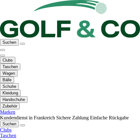
Suchen
Clubs
Taschen
Wagen
Bälle
Schuhe
Kleidung
Handschuhe
Zubehör
Marken
Kundendienst in Frankreich
Sichere Zahlung
Einfache Rückgabe
Suchen
Clubs
Taschen