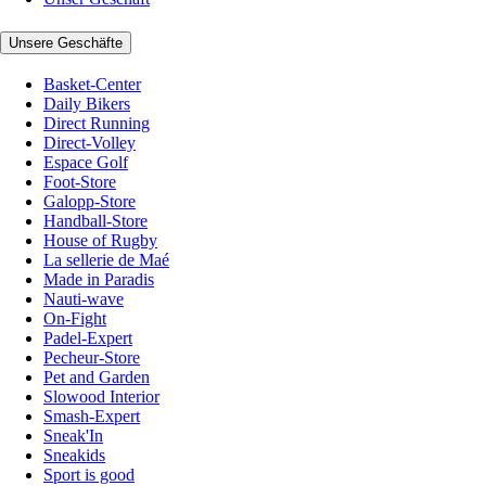
Unsere Geschäfte
Basket-Center
Daily Bikers
Direct Running
Direct-Volley
Espace Golf
Foot-Store
Galopp-Store
Handball-Store
House of Rugby
La sellerie de Maé
Made in Paradis
Nauti-wave
On-Fight
Padel-Expert
Pecheur-Store
Pet and Garden
Slowood Interior
Smash-Expert
Sneak'In
Sneakids
Sport is good