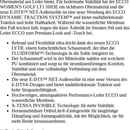
Obermaterial aus Leder bietet. Für bodennahe Stabilität hat der ECCO
WOMEN'S GOLF LT1 SHOE ein sichtbares Obermaterial und die
neue E-DTS™ NET-Außensohle ist eine neue Wendung des ECCO
DYNAMIC TRACTION SYSTEM™ und bietet multidirektionale
Traktion und hohe Haltbarkeit. Während die wasserdichte Membran
den Fuß trocken hält, tragen die klare Ästhetik im Sneaker-Stil und das
Leder ECCO zum Premium-Look und -Touch bei.
Rebond und Flexibilität ultra-leicht dank des neuen ECCO
LYTR, einem fortschrittlichen Schaumstoff, der über die
FLUIDFORM™-Technologie in die Sohle integriert ist.
Der Schaumstoff wird in der Mittelsohle nahtlos mit weichem
PU kombiniert und sorgt so für stromlinienförmigen Komfort,
Stabilität und eine vollständige Verbindung mit dem
Obermaterial.
Die neue E-DTS™ NET-Außensohle ist eine neue Version des
E-DTS®-Designs und bietet multidirektionale Traktion und
hohe Strapazierfähigkeit.
Hochwertiges, atmungsaktives Performance-Leder ECCO und
wasserdichte Membran.
X-TENSA INVISIBLE Technologie für mehr Stabilität.
Herausnehmbare OrthoLite®-Einlegesohle für langfristige
Dämpfung und Atmungsaktivität, mit der Möglichkeit, sie für
mehr Breite herauszunehmen.