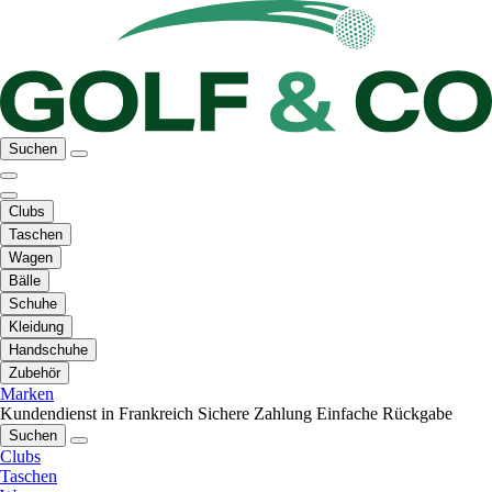
Suchen
Clubs
Taschen
Wagen
Bälle
Schuhe
Kleidung
Handschuhe
Zubehör
Marken
Kundendienst in Frankreich
Sichere Zahlung
Einfache Rückgabe
Suchen
Clubs
Taschen