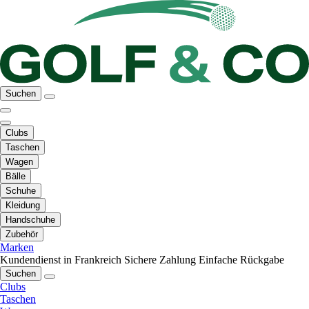
Suchen
Clubs
Taschen
Wagen
Bälle
Schuhe
Kleidung
Handschuhe
Zubehör
Marken
Kundendienst in Frankreich
Sichere Zahlung
Einfache Rückgabe
Suchen
Clubs
Taschen