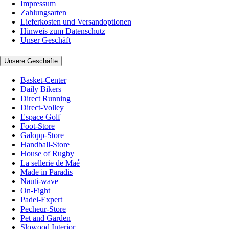
Impressum
Zahlungsarten
Lieferkosten und Versandoptionen
Hinweis zum Datenschutz
Unser Geschäft
Unsere Geschäfte
Basket-Center
Daily Bikers
Direct Running
Direct-Volley
Espace Golf
Foot-Store
Galopp-Store
Handball-Store
House of Rugby
La sellerie de Maé
Made in Paradis
Nauti-wave
On-Fight
Padel-Expert
Pecheur-Store
Pet and Garden
Slowood Interior