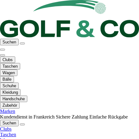
Suchen
Clubs
Taschen
Wagen
Bälle
Schuhe
Kleidung
Handschuhe
Zubehör
Marken
Kundendienst in Frankreich
Sichere Zahlung
Einfache Rückgabe
Suchen
Clubs
Taschen