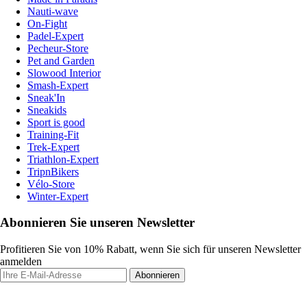
Nauti-wave
On-Fight
Padel-Expert
Pecheur-Store
Pet and Garden
Slowood Interior
Smash-Expert
Sneak'In
Sneakids
Sport is good
Training-Fit
Trek-Expert
Triathlon-Expert
TripnBikers
Vélo-Store
Winter-Expert
Abonnieren Sie unseren Newsletter
Profitieren Sie von 10% Rabatt, wenn Sie sich für unseren Newsletter
anmelden
Abonnieren