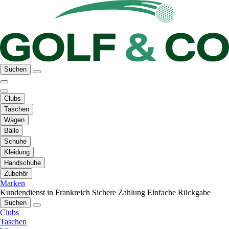
Suchen
Clubs
Taschen
Wagen
Bälle
Schuhe
Kleidung
Handschuhe
Zubehör
Marken
Kundendienst in Frankreich
Sichere Zahlung
Einfache Rückgabe
Suchen
Clubs
Taschen