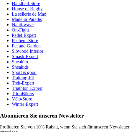
Handball-Store
House of Rugby
La sellerie de Maé
Made in Paradis
Nauti-wave
On-Fight
Padel-Expert
Pecheur-Store
Pet and Garden
Slowood Interior
Smash-Expert
Sneak'In
Sneakids
Sport is good
Training-Fit
Trek-Expert
Triathlon-Expert
TripnBikers
Vélo-Store
Winter-Expert
Abonnieren Sie unseren Newsletter
Profitieren Sie von 10% Rabatt, wenn Sie sich für unseren Newsletter