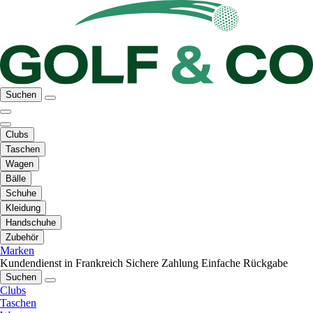
Suchen
Clubs
Taschen
Wagen
Bälle
Schuhe
Kleidung
Handschuhe
Zubehör
Marken
Kundendienst in Frankreich
Sichere Zahlung
Einfache Rückgabe
Suchen
Clubs
Taschen