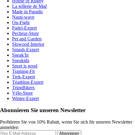
House of Rugby
La sellerie de Maé
Made in Paradis
Nauti-wave
On-Fight
Padel-Expert
Pecheur-Store
Pet and Garden
Slowood Interior
Smash-Expert
Sneak'In
Sneakids
Sport is good
Training-Fit
Trek-Expert
Triathlon-Expert
TripnBikers
Vélo-Store
Winter-Expert
Abonnieren Sie unseren Newsletter
Profitieren Sie von 10% Rabatt, wenn Sie sich für unseren Newsletter
anmelden
Abonnieren