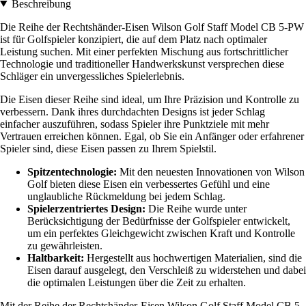
Beschreibung
Die Reihe der Rechtshänder-Eisen Wilson Golf Staff Model CB 5-PW
ist für Golfspieler konzipiert, die auf dem Platz nach optimaler
Leistung suchen. Mit einer perfekten Mischung aus fortschrittlicher
Technologie und traditioneller Handwerkskunst versprechen diese
Schläger ein unvergessliches Spielerlebnis.
Die Eisen dieser Reihe sind ideal, um Ihre Präzision und Kontrolle zu
verbessern. Dank ihres durchdachten Designs ist jeder Schlag
einfacher auszuführen, sodass Spieler ihre Punktziele mit mehr
Vertrauen erreichen können. Egal, ob Sie ein Anfänger oder erfahrener
Spieler sind, diese Eisen passen zu Ihrem Spielstil.
Spitzentechnologie:
Mit den neuesten Innovationen von Wilson
Golf bieten diese Eisen ein verbessertes Gefühl und eine
unglaubliche Rückmeldung bei jedem Schlag.
Spielerzentriertes Design:
Die Reihe wurde unter
Berücksichtigung der Bedürfnisse der Golfspieler entwickelt,
um ein perfektes Gleichgewicht zwischen Kraft und Kontrolle
zu gewährleisten.
Haltbarkeit:
Hergestellt aus hochwertigen Materialien, sind die
Eisen darauf ausgelegt, den Verschleiß zu widerstehen und dabei
die optimalen Leistungen über die Zeit zu erhalten.
Mit der Reihe der Rechtshänder-Eisen Wilson Golf Staff Model CB 5-