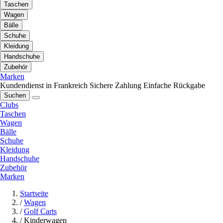
Taschen
Wagen
Bälle
Schuhe
Kleidung
Handschuhe
Zubehör
Marken
Kundendienst in Frankreich
Sichere Zahlung
Einfache Rückgabe
Suchen
Clubs
Taschen
Wagen
Bälle
Schuhe
Kleidung
Handschuhe
Zubehör
Marken
Startseite
/
Wagen
/
Golf Carts
/
Kinderwagen