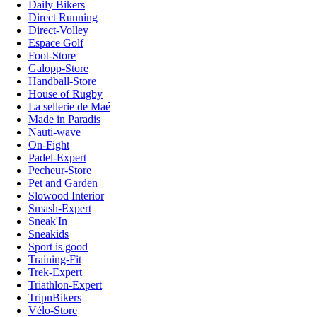
Daily Bikers
Direct Running
Direct-Volley
Espace Golf
Foot-Store
Galopp-Store
Handball-Store
House of Rugby
La sellerie de Maé
Made in Paradis
Nauti-wave
On-Fight
Padel-Expert
Pecheur-Store
Pet and Garden
Slowood Interior
Smash-Expert
Sneak'In
Sneakids
Sport is good
Training-Fit
Trek-Expert
Triathlon-Expert
TripnBikers
Vélo-Store