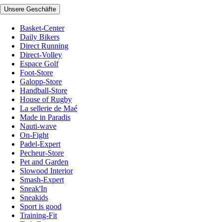
Unsere Geschäfte
Basket-Center
Daily Bikers
Direct Running
Direct-Volley
Espace Golf
Foot-Store
Galopp-Store
Handball-Store
House of Rugby
La sellerie de Maé
Made in Paradis
Nauti-wave
On-Fight
Padel-Expert
Pecheur-Store
Pet and Garden
Slowood Interior
Smash-Expert
Sneak'In
Sneakids
Sport is good
Training-Fit