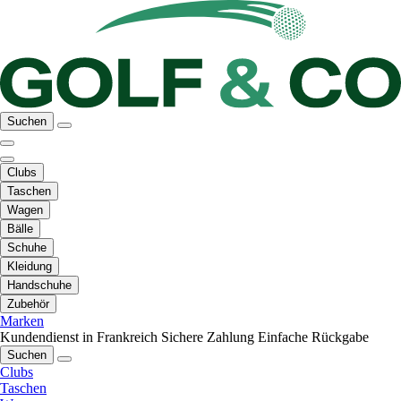
Suchen
Clubs
Taschen
Wagen
Bälle
Schuhe
Kleidung
Handschuhe
Zubehör
Marken
Kundendienst in Frankreich
Sichere Zahlung
Einfache Rückgabe
Suchen
Clubs
Taschen