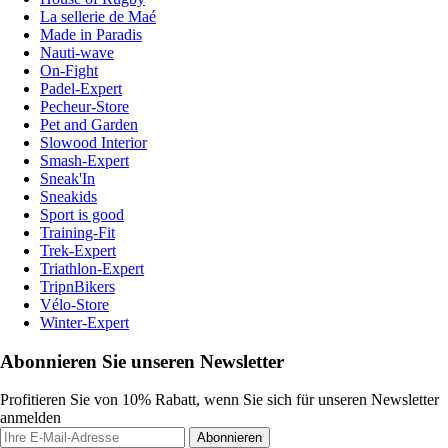
La sellerie de Maé
Made in Paradis
Nauti-wave
On-Fight
Padel-Expert
Pecheur-Store
Pet and Garden
Slowood Interior
Smash-Expert
Sneak'In
Sneakids
Sport is good
Training-Fit
Trek-Expert
Triathlon-Expert
TripnBikers
Vélo-Store
Winter-Expert
Abonnieren Sie unseren Newsletter
Profitieren Sie von 10% Rabatt, wenn Sie sich für unseren Newsletter
anmelden
Abonnieren