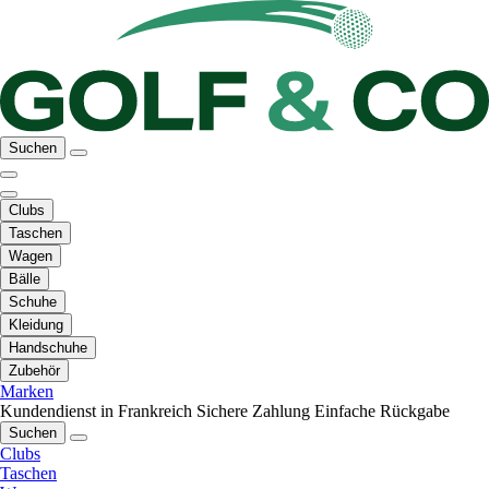
Suchen
Clubs
Taschen
Wagen
Bälle
Schuhe
Kleidung
Handschuhe
Zubehör
Marken
Kundendienst in Frankreich
Sichere Zahlung
Einfache Rückgabe
Suchen
Clubs
Taschen