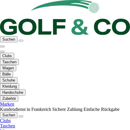
Suchen
Clubs
Taschen
Wagen
Bälle
Schuhe
Kleidung
Handschuhe
Zubehör
Marken
Kundendienst in Frankreich
Sichere Zahlung
Einfache Rückgabe
Suchen
Clubs
Taschen