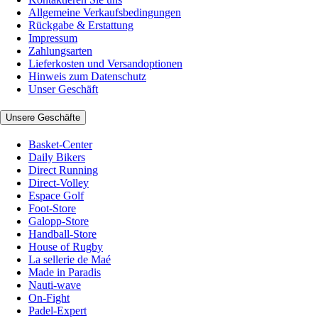
Allgemeine Verkaufsbedingungen
Rückgabe & Erstattung
Impressum
Zahlungsarten
Lieferkosten und Versandoptionen
Hinweis zum Datenschutz
Unser Geschäft
Unsere Geschäfte
Basket-Center
Daily Bikers
Direct Running
Direct-Volley
Espace Golf
Foot-Store
Galopp-Store
Handball-Store
House of Rugby
La sellerie de Maé
Made in Paradis
Nauti-wave
On-Fight
Padel-Expert