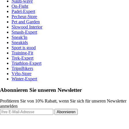
Nauti-wave
On-Fight
Padel-Expert
Pecheur-Store
Pet and Garden
Slowood Interior
Smash-Expert
Sneak'In
Sneakids
Sport is good
Training-Fit
Trek-Expert
Triathlon-Expert
TripnBikers
Vélo-Store
Winter-Expert
Abonnieren Sie unseren Newsletter
Profitieren Sie von 10% Rabatt, wenn Sie sich für unseren Newsletter
anmelden
Abonnieren