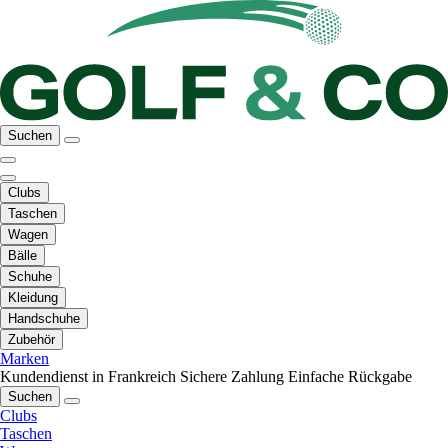
Suchen
Clubs
Taschen
Wagen
Bälle
Schuhe
Kleidung
Handschuhe
Zubehör
Marken
Kundendienst in Frankreich
Sichere Zahlung
Einfache Rückgabe
Suchen
Clubs
Taschen