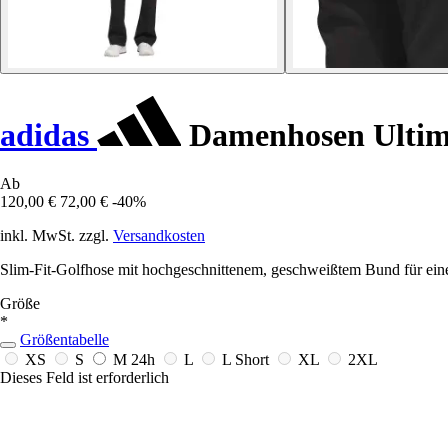
adidas
Damenhosen Ultima
Ab
120,00 €
72,00 €
-40%
inkl. MwSt. zzgl.
Versandkosten
Slim-Fit-Golfhose mit hochgeschnittenem, geschweißtem Bund für ein
Größe
*
Größentabelle
XS
S
M
24h
L
L Short
XL
2XL
Dieses Feld ist erforderlich