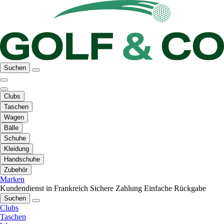
Suchen
Clubs
Taschen
Wagen
Bälle
Schuhe
Kleidung
Handschuhe
Zubehör
Marken
Kundendienst in Frankreich
Sichere Zahlung
Einfache Rückgabe
Suchen
Clubs
Taschen