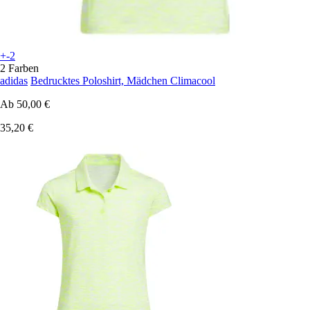
+-2
2 Farben
adidas
Bedrucktes Poloshirt, Mädchen Climacool
Ab
50,00 €
35,20 €