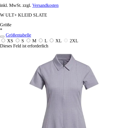
inkl. MwSt. zzgl.
Versandkosten
W ULT+ KLEID SLATE
Größe
*
Größentabelle
XS
S
M
L
XL
2XL
Dieses Feld ist erforderlich