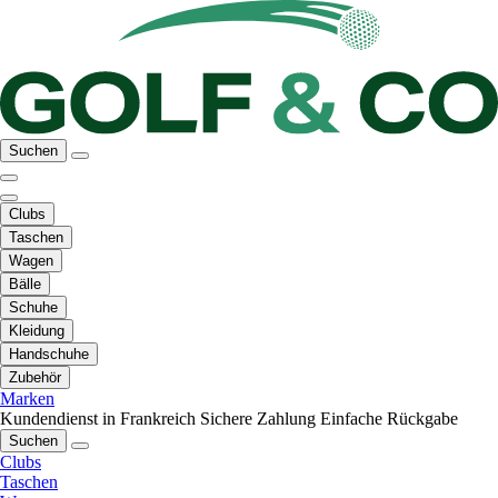
Suchen
Clubs
Taschen
Wagen
Bälle
Schuhe
Kleidung
Handschuhe
Zubehör
Marken
Kundendienst in Frankreich
Sichere Zahlung
Einfache Rückgabe
Suchen
Clubs
Taschen