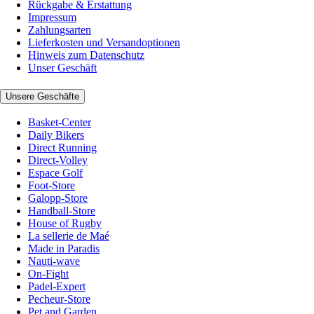
Rückgabe & Erstattung
Impressum
Zahlungsarten
Lieferkosten und Versandoptionen
Hinweis zum Datenschutz
Unser Geschäft
Unsere Geschäfte
Basket-Center
Daily Bikers
Direct Running
Direct-Volley
Espace Golf
Foot-Store
Galopp-Store
Handball-Store
House of Rugby
La sellerie de Maé
Made in Paradis
Nauti-wave
On-Fight
Padel-Expert
Pecheur-Store
Pet and Garden