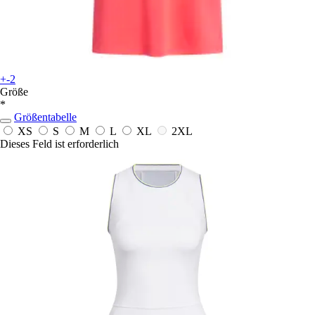
+-2
Größe
*
Größentabelle
XS
S
M
L
XL
2XL
Dieses Feld ist erforderlich