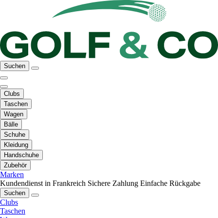
Suchen
Clubs
Taschen
Wagen
Bälle
Schuhe
Kleidung
Handschuhe
Zubehör
Marken
Kundendienst in Frankreich
Sichere Zahlung
Einfache Rückgabe
Suchen
Clubs
Taschen