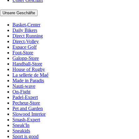
Unser Geschäft
Unsere Geschäfte
Basket-Center
Daily Bikers
Direct Running
Direct-Volley
Espace Golf
Foot-Store
Galopp-Store
Handball-Store
House of Rugby
La sellerie de Maé
Made in Paradis
Nauti-wave
On-Fight
Padel-Expert
Pecheur-Store
Pet and Garden
Slowood Interior
Smash-Expert
Sneak'In
Sneakids
Sport is good