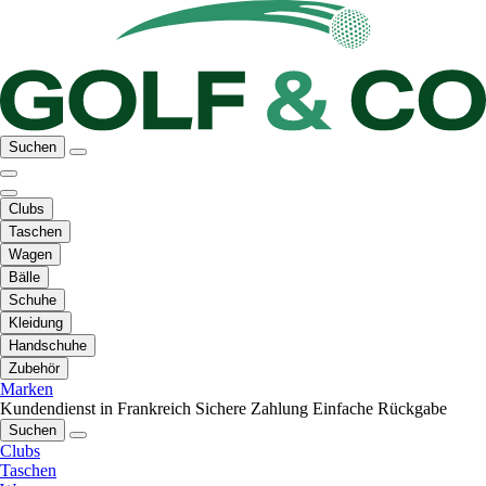
Suchen
Clubs
Taschen
Wagen
Bälle
Schuhe
Kleidung
Handschuhe
Zubehör
Marken
Kundendienst in Frankreich
Sichere Zahlung
Einfache Rückgabe
Suchen
Clubs
Taschen